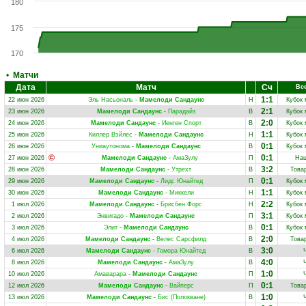
180
175
170
•
Матчи
Дата
Матч
Сч
Вс
1:1
22 июн 2026
Эль Насьональ
-
Мамелоди Сандаунс
Н
Кубок 
2:1
23 июн 2026
Мамелоди Сандаунс
-
Парадайз
В
Кубок 
2:0
24 июн 2026
Мамелоди Сандаунс
-
Иенген Спорт
В
Кубок 
1:1
25 июн 2026
Киллер Вэйлес
-
Мамелоди Сандаунс
Н
Кубок 
0:1
26 июн 2026
Униаутонома
-
Мамелоди Сандаунс
В
Кубок 
0:1
27 июн 2026
Мамелоди Сандаунс
-
АмаЗулу
П
Нац
3:2
28 июн 2026
Мамелоди Сандаунс
-
Утрехт
В
Това
0:1
29 июн 2026
Мамелоди Сандаунс
-
Лидс Юнайтед
П
Кубок 
1:1
30 июн 2026
Мамелоди Сандаунс
-
Миккели
Н
Кубок 
2:2
1 июл 2026
Мамелоди Сандаунс
-
Брисбен Форс
Н
Кубок 
3:1
2 июл 2026
Энвигадо
-
Мамелоди Сандаунс
П
Кубок 
0:1
3 июл 2026
Элит
-
Мамелоди Сандаунс
В
Кубок 
2:0
4 июл 2026
Мамелоди Сандаунс
-
Велес Сарсфилд
В
Това
3:0
6 июл 2026
Мамелоди Сандаунс
-
Гомора Юнайтед
В
4:0
8 июл 2026
Мамелоди Сандаунс
-
АмаЗулу
В
1:0
10 июл 2026
Амаварара
-
Мамелоди Сандаунс
П
0:1
12 июл 2026
Мамелоди Сандаунс
-
Вайперс
П
Това
1:0
13 июл 2026
Мамелоди Сандаунс
-
Бис (Полокване)
В