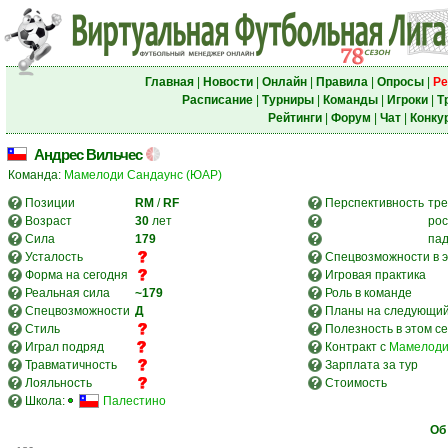
Главная
|
Новости
|
Онлайн
|
Правила
|
Опросы
|
Ре
Расписание
|
Турниры
|
Команды
|
Игроки
|
Т
Рейтинги
|
Форум
|
Чат
|
Конку
Андрес Вильчес
Команда:
Мамелоди Сандаунс (ЮАР)
Позиции
RM
/
RF
Перспективность
тре
Возраст
30
лет
рос
Сила
179
па
Усталость
Спецвозможности в э
Форма на сегодня
Игровая практика
Реальная сила
~179
Роль в команде
Спецвозможности
Д
Планы на следующий
Стиль
Полезность в этом с
Играл подряд
Контракт с
Мамелоди
Травматичность
Зарплата за тур
Лояльность
Стоимость
Школа:
Палестино
Об