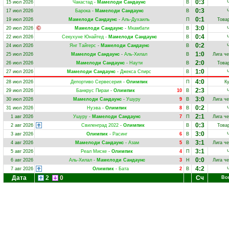
0:3
15 июл 2026
Чакастад
-
Мамелоди Сандаунс
В
0:3
17 июл 2026
Барока
-
Мамелоди Сандаунс
В
0:1
19 июл 2026
Мамелоди Сандаунс
-
Аль-Духаиль
П
Това
3:0
20 июл 2026
Мамелоди Сандаунс
-
Мкамбати
В
0:4
22 июл 2026
Секухуне Юнайтед
-
Мамелоди Сандаунс
В
0:2
24 июл 2026
Янг Тайгерс
-
Мамелоди Сандаунс
В
1:0
25 июл 2026
Мамелоди Сандаунс
-
Аль-Хилал
В
Лига ч
2:0
26 июл 2026
Мамелоди Сандаунс
-
Наути
В
Това
1:0
27 июл 2026
Мамелоди Сандаунс
-
Джекса Спирс
В
4:0
28 июл 2026
Депортиво Сервесерия
-
Олимпик
П
Ку
2:3
29 июл 2026
Банкрус Пираи
-
Олимпик
10
В
3:0
30 июл 2026
Мамелоди Сандаунс
-
Ушуру
9
В
Лига ч
0:2
31 июл 2026
Нуэва
-
Олимпик
8
В
2:1
1 авг 2026
Ушуру
-
Мамелоди Сандаунс
7
П
Лига ч
0:3
2 авг 2026
Свиленград 2022
-
Олимпик
В
Това
3:0
3 авг 2026
Олимпик
-
Расинг
6
В
3:1
4 авг 2026
Мамелоди Сандаунс
-
Азам
5
В
Лига ч
3:1
5 авг 2026
Реал Миске
-
Олимпик
4
П
0:0
6 авг 2026
Аль-Хилал
-
Мамелоди Сандаунс
3
Н
Лига ч
4:2
7 авг 2026
Олимпик
-
Бата
2
В
Дата
2
0
Сч
Вс