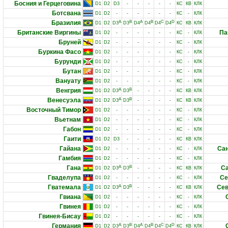
Босния и Герцеговина
D1
D2
D3
-
-
-
-
-
КС
КВ
КЛК
Ботсвана
D1
D2
-
-
-
-
-
-
КС
-
КЛК
Бразилия
A
B
A
B
C
D
D1
D2
D3
D3
D4
D4
D4
D4
КС
КВ
КЛК
Британские Виргины
Па
D1
D2
-
-
-
-
-
-
КС
-
КЛК
Бруней
D1
D2
-
-
-
-
-
-
КС
-
КЛК
Буркина Фасо
D1
D2
-
-
-
-
-
-
КС
-
КЛК
Бурунди
D1
D2
-
-
-
-
-
-
КС
-
КЛК
Бутан
D1
D2
-
-
-
-
-
-
КС
-
КЛК
Вануату
D1
D2
-
-
-
-
-
-
КС
-
КЛК
Венгрия
A
B
D1
D2
D3
D3
-
-
-
-
КС
КВ
КЛК
Венесуэла
A
B
D1
D2
D3
D3
-
-
-
-
КС
КВ
КЛК
Восточный Тимор
D1
D2
-
-
-
-
-
-
КС
-
КЛК
Вьетнам
D1
D2
-
-
-
-
-
-
КС
-
КЛК
Габон
D1
D2
-
-
-
-
-
-
КС
-
КЛК
Гаити
D1
D2
D3
-
-
-
-
-
КС
КВ
КЛК
Гайана
Сан
D1
D2
-
-
-
-
-
-
КС
-
КЛК
Гамбия
D1
D2
-
-
-
-
-
-
КС
-
КЛК
Гана
A
B
Са
D1
D2
D3
D3
-
-
-
-
КС
КВ
КЛК
Гваделупа
Се
D1
D2
-
-
-
-
-
-
КС
-
КЛК
Гватемала
A
B
Сев
D1
D2
D3
D3
-
-
-
-
КС
КВ
КЛК
Гвиана
D1
D2
-
-
-
-
-
-
КС
-
КЛК
Гвинея
D1
D2
-
-
-
-
-
-
КС
-
КЛК
Гвинея-Бисау
D1
D2
-
-
-
-
-
-
КС
-
КЛК
Германия
A
B
A
B
C
D
D1
D2
D3
D3
D4
D4
D4
D4
КС
КВ
КЛК