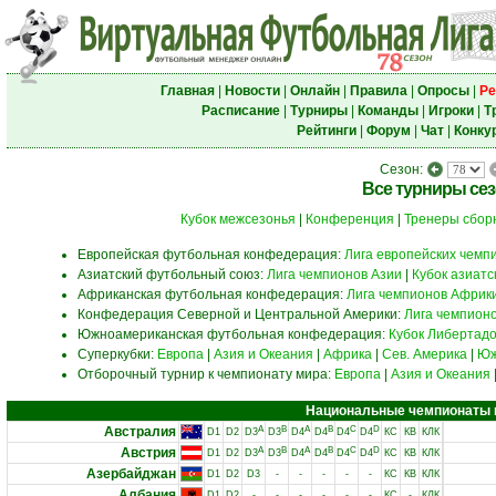
Главная
|
Новости
|
Онлайн
|
Правила
|
Опросы
|
Ре
Расписание
|
Турниры
|
Команды
|
Игроки
|
Т
Рейтинги
|
Форум
|
Чат
|
Конку
Сезон:
Все турниры се
Кубок межсезонья
|
Конференция
|
Тренеры сбор
Европейская футбольная конфедерация:
Лига европейских чемп
Азиатский футбольный союз:
Лига чемпионов Азии
|
Кубок азиат
Африканская футбольная конфедерация:
Лига чемпионов Африк
Конфедерация Северной и Центральной Америки:
Лига чемпион
Южноамериканская футбольная конфедерация:
Кубок Либертад
Суперкубки:
Европа
|
Азия и Океания
|
Африка
|
Сев. Америка
|
Юж
Отборочный турнир к чемпионату мира:
Европа
|
Азия и Океания
Национальные чемпионаты и 
Австралия
A
B
A
B
C
D
D1
D2
D3
D3
D4
D4
D4
D4
КС
КВ
КЛК
Австрия
A
B
A
B
C
D
D1
D2
D3
D3
D4
D4
D4
D4
КС
КВ
КЛК
Азербайджан
D1
D2
D3
-
-
-
-
-
КС
КВ
КЛК
Албания
D1
D2
-
-
-
-
-
-
КС
-
КЛК