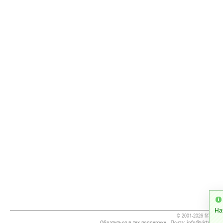
На
© 2001-2026 fifa16.ru
Обратиться в тех.поддержку
- Почта:
info@virtualsoc