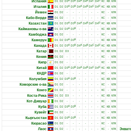
Испания
A
B
A
B
C
D
D1
D2
D3
D3
D4
D4
D4
D4
КС
КВ
КЛК
Италия
A
B
A
B
C
D
D1
D2
D3
D3
D4
D4
D4
D4
КС
КВ
КЛК
Йемен
D1
D2
-
-
-
-
-
-
КС
-
КЛК
Кабо-Верде
D1
D2
-
-
-
-
-
-
КС
-
КЛК
Казахстан
A
B
A
B
C
D
D1
D2
D3
D3
D4
D4
D4
D4
КС
КВ
КЛК
Каймановы о-ва
A
B
D1
D2
D3
D3
-
-
-
-
КС
КВ
КЛК
Камбоджа
D1
D2
-
-
-
-
-
-
КС
-
КЛК
Камерун
A
B
D1
D2
D3
D3
-
-
-
-
КС
КВ
КЛК
Канада
A
B
A
B
C
D
D1
D2
D3
D3
D4
D4
D4
D4
КС
КВ
КЛК
Катар
D1
D2
D3
-
-
-
-
-
КС
КВ
КЛК
Кения
D1
D2
-
-
-
-
-
-
КС
-
КЛК
Кипр
D1
D2
-
-
-
-
-
-
КС
-
КЛК
Китай
A
B
A
B
C
D
D1
D2
D3
D3
D4
D4
D4
D4
КС
КВ
КЛК
КНДР
D1
D2
-
-
-
-
-
-
КС
-
КЛК
Колумбия
A
B
D1
D2
D3
D3
-
-
-
-
КС
КВ
КЛК
Коморские о-ва
D1
D2
-
-
-
-
-
-
КС
-
КЛК
Конго
D1
D2
-
-
-
-
-
-
КС
-
КЛК
Коста-Рика
D1
D2
D3
-
-
-
-
-
КС
КВ
КЛК
Кот-Дивуар
D1
D2
-
-
-
-
-
-
КС
-
КЛК
Куба
A
B
D1
D2
D3
D3
-
-
-
-
КС
КВ
КЛК
Кувейт
D1
D2
-
-
-
-
-
-
КС
-
КЛК
Кыргызстан
A
B
D1
D2
D3
D3
-
-
-
-
КС
КВ
КЛК
Кюрасао
D1
D2
-
-
-
-
-
-
КС
-
КЛК
Лаос
Экват
D1
D2
-
-
-
-
-
-
КС
-
КЛК