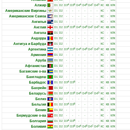
Алжир
A
B
A
B
C
D
D1
D2
D3
D3
D4
D4
D4
D4
КС
КВ
КЛК
Американские Виргины
D1
D2
-
-
-
-
-
-
КС
-
КЛК
Американское Самоа
D1
D2
-
-
-
-
-
-
КС
-
КЛК
Ангилья
D1
D2
-
-
-
-
-
-
КС
-
КЛК
Англия
A
B
A
B
C
D
D1
D2
D3
D3
D4
D4
D4
D4
КС
КВ
КЛК
Ангола
D1
D2
-
-
-
-
-
-
КС
-
КЛК
Андорра
D1
D2
-
-
-
-
-
-
КС
-
КЛК
Антигуа и Барбуда
D1
D2
-
-
-
-
-
-
КС
-
КЛК
Аргентина
A
B
A
B
C
D
D1
D2
D3
D3
D4
D4
D4
D4
КС
КВ
КЛК
Армения
D1
D2
-
-
-
-
-
-
КС
-
КЛК
Аруба
D1
D2
-
-
-
-
-
-
КС
-
КЛК
Афганистан
D1
D2
-
-
-
-
-
-
КС
-
КЛК
Багамские о-ва
D1
D2
-
-
-
-
-
-
КС
-
КЛК
Бангладеш
D1
D2
-
-
-
-
-
-
КС
-
КЛК
Барбадос
A
B
D1
D2
D3
D3
-
-
-
-
КС
КВ
КЛК
Бахрейн
D1
D2
-
-
-
-
-
-
КС
-
КЛК
Беларусь
A
B
A
B
C
D
D1
D2
D3
D3
D4
D4
D4
D4
КС
КВ
КЛК
Белиз
D1
D2
-
-
-
-
-
-
КС
-
КЛК
Бельгия
A
B
D1
D2
D3
D3
-
-
-
-
КС
КВ
КЛК
Бенин
D1
D2
-
-
-
-
-
-
КС
-
КЛК
Бермудские о-ва
D1
D2
-
-
-
-
-
-
КС
-
КЛК
Болгария
A
B
D1
D2
D3
D3
-
-
-
-
КС
КВ
КЛК
Боливия
A
B
A
B
C
D
D1
D2
D3
D3
D4
D4
D4
D4
КС
КВ
КЛК