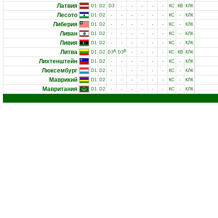
Латвия
D1
D2
D3
-
-
-
-
-
КС
КВ
КЛК
Лесото
D1
D2
-
-
-
-
-
-
КС
-
КЛК
Либерия
D1
D2
-
-
-
-
-
-
КС
-
КЛК
Ливан
D1
D2
-
-
-
-
-
-
КС
-
КЛК
Ливия
D1
D2
-
-
-
-
-
-
КС
-
КЛК
Литва
A
B
D1
D2
D3
D3
-
-
-
-
КС
КВ
КЛК
Лихтенштейн
D1
D2
-
-
-
-
-
-
КС
-
КЛК
Люксембург
D1
D2
-
-
-
-
-
-
КС
-
КЛК
Маврикий
D1
D2
-
-
-
-
-
-
КС
-
КЛК
Мавритания
D1
D2
-
-
-
-
-
-
КС
-
КЛК