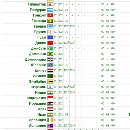
Гибралтар
D1
D2
-
-
-
-
-
-
КС
-
КЛК
Гондурас
D1
D2
D3
-
-
-
-
-
КС
КВ
КЛК
Гонконг
D1
D2
-
-
-
-
-
-
КС
-
КЛК
Гренада
D1
D2
D3
-
-
-
-
-
КС
КВ
КЛК
Греция
A
B
D1
D2
D3
D3
-
-
-
-
КС
КВ
КЛК
Грузия
D1
D2
D3
-
-
-
-
-
КС
КВ
КЛК
Гуам
D1
D2
-
-
-
-
-
-
КС
-
КЛК
Дания
A
B
D1
D2
D3
D3
-
-
-
-
КС
КВ
КЛК
Джибути
D1
D2
-
-
-
-
-
-
КС
-
КЛК
Доминика
D1
D2
-
-
-
-
-
-
КС
-
КЛК
Доминикана
D1
D2
-
-
-
-
-
-
КС
-
КЛК
ДР Конго
D1
D2
D3
-
-
-
-
-
КС
КВ
КЛК
Египет
A
B
D1
D2
D3
D3
-
-
-
-
КС
КВ
КЛК
Замбия
D1
D2
-
-
-
-
-
-
КС
-
КЛК
Зимбабве
D1
D2
-
-
-
-
-
-
КС
-
КЛК
Израиль
A
B
D1
D2
D3
D3
-
-
-
-
КС
КВ
КЛК
Индия
A
B
D1
D2
D3
D3
-
-
-
-
КС
КВ
КЛК
Индонезия
D1
D2
D3
-
-
-
-
-
КС
КВ
КЛК
Иордания
D1
D2
-
-
-
-
-
-
КС
-
КЛК
Ирак
D1
D2
-
-
-
-
-
-
КС
-
КЛК
Иран
D1
D2
D3
-
-
-
-
-
КС
КВ
КЛК
Ирландия
D1
D2
-
-
-
-
-
-
КС
-
КЛК
Исландия
A
B
D1
D2
D3
D3
-
-
-
-
КС
КВ
КЛК