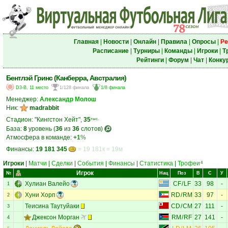
Главная
|
Новости
|
Онлайн
|
Правила
|
Опросы
|
Ре
Расписание
|
Турниры
|
Команды
|
Игроки
|
Т
Рейтинги
|
Форум
|
Чат
|
Конку
Бентлэй Гринс (Канберра, Австралия)
D3-B, 11 место
1/128 финала
1/8 финала
Менеджер:
Александр Молош
Ник:
madrabbit
Стадион: "Кингстон Хейт",
35
тыс.
База:
8
уровень (
36
из
36
слотов)
Атмосфера в команде:
+1
%
Финансы:
19 181 345
= 19 181к = 19м
Игроки
|
Матчи
|
Сделки
|
События
|
Финансы
|
Статистика
|
Трофеи
4
Игрок
№
Нац
Поз
В
С
У
Хулиан Валейо
CF
/
LF
33
98
-
1
Хуни Хорп
RD
/
RM
33
97
-
2
Теисина Таутуйаки
CD
/
CM
27
111
-
3
Джексон Морган
RM
/
RF
27
141
-
4