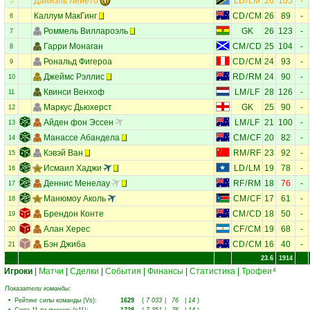
Даниэль Лейето
LD
/
LM
26
105
-
5
Каллум МакГинг
CD
/
CM
26
89
-
6
Роммель Виллароэль
GK
26
123
-
7
Гарри Монаган
CM
/
CD
25
104
-
8
Рональд Фигероа
CD
/
CM
24
93
-
9
Джеймс Рэллис
RD
/
RM
24
90
-
10
Квинси Венхоф
LM
/
LF
28
126
-
11
Маркус Дьюхерст
GK
25
90
-
12
Айден фон Эссен
LM
/
LF
21
100
-
13
Манассе Абандела
CM
/
CF
20
82
-
14
Кэвэй Ван
RM
/
RF
23
92
-
15
Исмаил Хаджи
LD
/
LM
19
78
-
16
Деннис Менелау
RF
/
RM
18
76
-
17
Манюмоу Аколь
CM
/
CF
17
61
-
18
Брендон Конте
CM
/
CD
18
50
-
19
Алан Херес
CF
/
CM
19
68
-
20
Бэн Джиба
CD
/
CM
16
40
-
21
23.6
1914
Игроки
|
Матчи
|
Сделки
|
События
|
Финансы
|
Статистика
|
Трофеи
4
Показатели команды:
•
Рейтинг силы команды (Vs)
:
1629
(
7 033
|
76
|
14
)