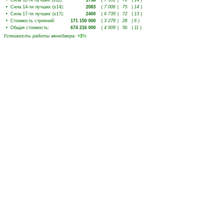
•
Сила 11-ти лучших (s11)
:
1738
(
7 351
|
76
|
14
)
•
Сила 14-ти лучших (s14)
:
2083
(
7 006
|
75
|
14
)
•
Сила 17-ти лучших (s17)
:
2400
(
6 739
|
72
|
13
)
•
Стоимость строений
:
171 150 000
(
3 278
|
28
|
6
)
•
Общая стоимость
:
674 216 000
(
4 909
|
56
|
11
)
Успешность работы менеджера
:
+3
%