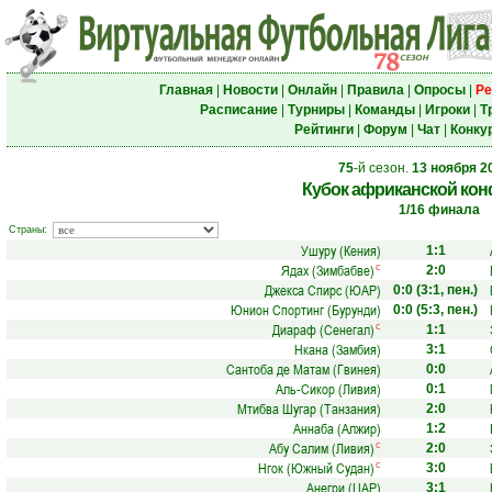
Главная
|
Новости
|
Онлайн
|
Правила
|
Опросы
|
Ре
Расписание
|
Турниры
|
Команды
|
Игроки
|
Т
Рейтинги
|
Форум
|
Чат
|
Конку
75
-й сезон.
13 ноября 2
Кубок африканской ко
1/16 финала
Страны:
Ушуру (Кения)
1:1
Ядах (Зимбабве)
с
2:0
Джекса Спирс (ЮАР)
0:0
(3:1, пен.)
Юнион Спортинг (Бурунди)
0:0
(5:3, пен.)
Диараф (Сенегал)
с
1:1
Нкана (Замбия)
3:1
Сантоба де Матам (Гвинея)
0:0
Аль-Сикор (Ливия)
0:1
Мтибва Шугар (Танзания)
2:0
Аннаба (Алжир)
1:2
Абу Салим (Ливия)
с
2:0
Нгок (Южный Судан)
с
3:0
Анегри (ЦАР)
3:1