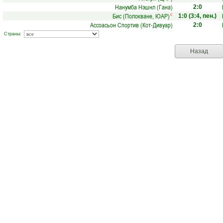
Нанумба Нэшнл (Гана)
2:0
Бис (Полокване, ЮАР)
с
1:0
(3:4, пен.)
Ассоасьон Спортив (Кот-Дивуар)
2:0
Страны:
Назад